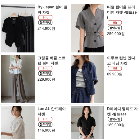
By Japan 썸머 밀
띠얼 썸머울 프리
파 자켓
미엄 자켓 -벨트se
t
214,900원
259,900원
크링클 버클 스트
아무르 린넨 인디
랩 썸머 자켓
고 데님 자켓
69,900원
229,900원
Lux AL 안드레아
D레이디 벨티드 자
셔켓
켓 -벨트set
189,900원
146,900원