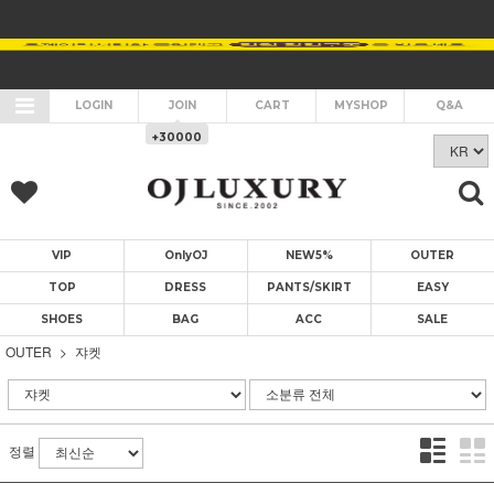
LOGIN
JOIN
CART
MYSHOP
Q&A
+30000
VIP
OnlyOJ
NEW5%
OUTER
TOP
DRESS
PANTS/SKIRT
EASY
SHOES
BAG
ACC
SALE
OUTER
쟈켓
정렬