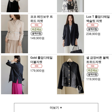
코코 레인보우 트
Lux T 롤업디테일
위드 자켓
백슬릿 자켓
238,900원
149,900원
Gold 롤업디테일
셀 금장버튼 블랙
더블자켓
트위드자켓
179,900원
119,900원
더보기 ▼