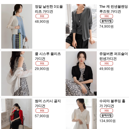
정말 날씬한 3도플
The 캐 린넨블렌딩
리츠 가디건
루즈핏 가디건
48,900원
74,900원
쿨 시스루 플리츠
쥬얼버튼 퍼프숄더
가디건
린넨가디건
29,900원
49,900원
썸머 스카시 골지
수피마 블루밍 홀
가디건
가 가디건
57,900원
134,900원