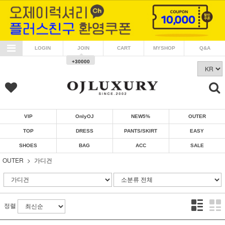
LOGIN
JOIN
CART
MYSHOP
Q&A
+30000
VIP
OnlyOJ
NEW5%
OUTER
TOP
DRESS
PANTS/SKIRT
EASY
SHOES
BAG
ACC
SALE
OUTER
가디건
정렬